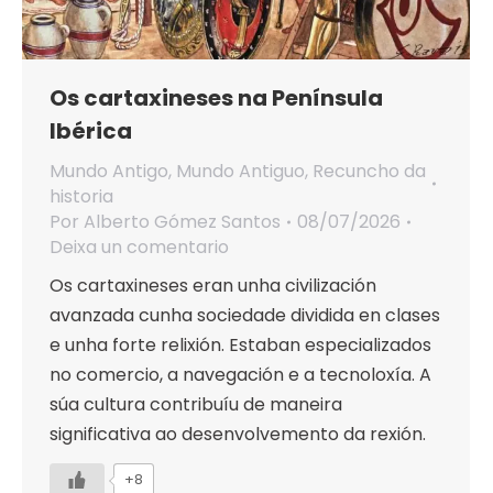
Os cartaxineses na Península
Ibérica
Mundo Antigo
,
Mundo Antiguo
,
Recuncho da
historia
Por
Alberto Gómez Santos
08/07/2026
Deixa un comentario
Os cartaxineses eran unha civilización
avanzada cunha sociedade dividida en clases
e unha forte relixión. Estaban especializados
no comercio, a navegación e a tecnoloxía. A
súa cultura contribuíu de maneira
significativa ao desenvolvemento da rexión.
+8