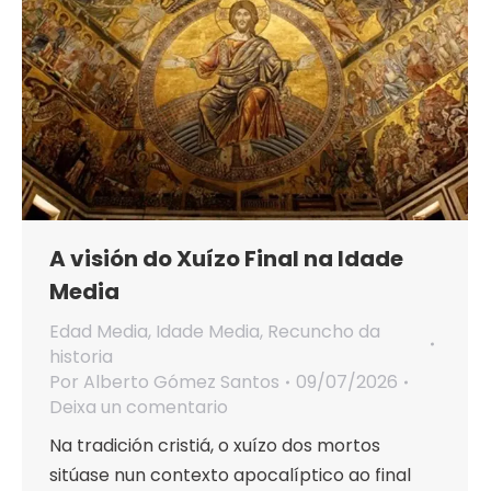
A visión do Xuízo Final na Idade
Media
Edad Media
,
Idade Media
,
Recuncho da
historia
Por
Alberto Gómez Santos
09/07/2026
Deixa un comentario
Na tradición cristiá, o xuízo dos mortos
sitúase nun contexto apocalíptico ao final