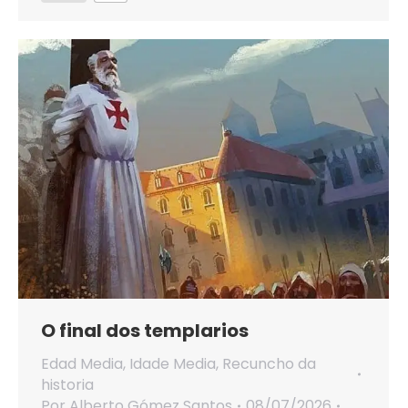
O final dos templarios
Edad Media
,
Idade Media
,
Recuncho da
historia
Por
Alberto Gómez Santos
08/07/2026