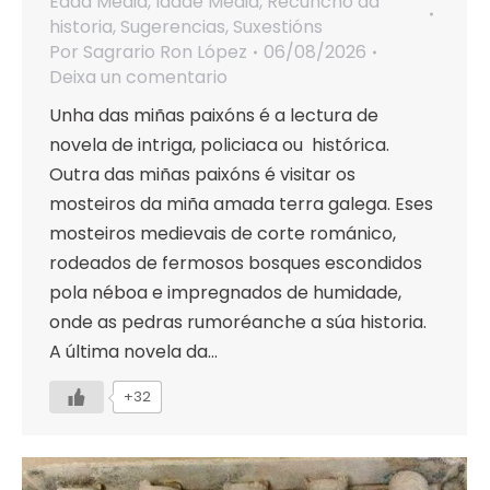
Edad Media
,
Idade Media
,
Recuncho da
historia
,
Sugerencias
,
Suxestións
Por
Sagrario Ron López
06/08/2026
Deixa un comentario
Unha das miñas paixóns é a lectura de
novela de intriga, policiaca ou histórica.
Outra das miñas paixóns é visitar os
mosteiros da miña amada terra galega. Eses
mosteiros medievais de corte románico,
rodeados de fermosos bosques escondidos
pola néboa e impregnados de humidade,
onde as pedras rumoréanche a súa historia.
A última novela da…
+32