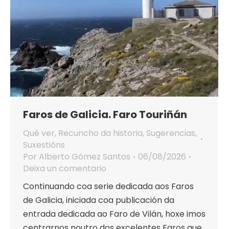
Faros de Galicia. Faro Touriñán
Qué ver
,
Recuncho da historia
,
Sugerencias
,
Suxestións
Por
Alberto Gómez Santos
06/08/2026
Deixa un comentario
Continuando coa serie dedicada aos Faros
de Galicia, iniciada coa publicación da
entrada dedicada ao Faro de Vilán, hoxe imos
centrarnos noutro dos excelentes Faros que