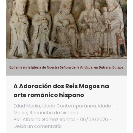
A Adoración dos Reis Magos na
arte románico hispano
Edad Media
,
Idade Contemporánea
,
Idade
Media
,
Recuncho da historia
Por
Alberto Gómez Santos
06/08/2026
Deixa un comentario