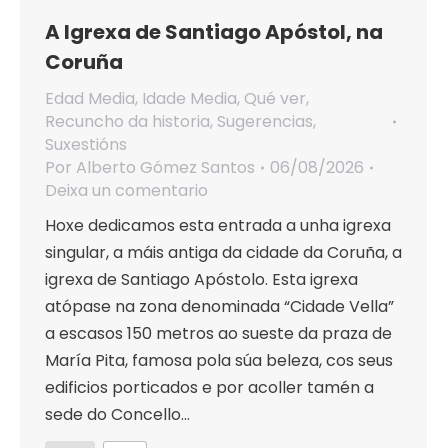
A Igrexa de Santiago Apóstol, na
Coruña
Edad Media
,
Idade Media
,
Qué ver
,
Recuncho da historia
,
Sugerencias
,
Suxestións
Por
Alberto Gómez Santos
06/08/2026
Deixa un comentario
Hoxe dedicamos esta entrada a unha igrexa
singular, a máis antiga da cidade da Coruña, a
igrexa de Santiago Apóstolo. Esta igrexa
atópase na zona denominada “Cidade Vella”
a escasos 150 metros ao sueste da praza de
María Pita, famosa pola súa beleza, cos seus
edificios porticados e por acoller tamén a
sede do Concello…