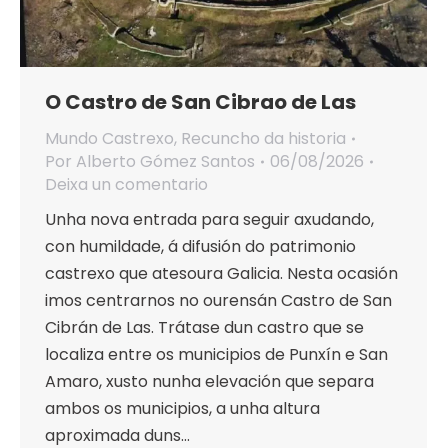
O Castro de San Cibrao de Las
Mundo Castrexo
,
Recuncho da historia
Por
Alberto Gómez Santos
06/08/2026
Deixa un comentario
Unha nova entrada para seguir axudando,
con humildade, á difusión do patrimonio
castrexo que atesoura Galicia. Nesta ocasión
imos centrarnos no ourensán Castro de San
Cibrán de Las. Trátase dun castro que se
localiza entre os municipios de Punxín e San
Amaro, xusto nunha elevación que separa
ambos os municipios, a unha altura
aproximada duns…