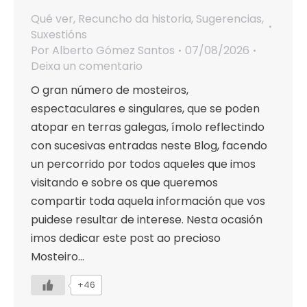
Qué ver
,
Recuncho da historia
,
Sugerencias
,
Suxestións
Por
Alberto Gómez Santos
07/08/2026
Deixa un comentario
O gran número de mosteiros,
espectaculares e singulares, que se poden
atopar en terras galegas, ímolo reflectindo
con sucesivas entradas neste Blog, facendo
un percorrido por todos aqueles que imos
visitando e sobre os que queremos
compartir toda aquela información que vos
puidese resultar de interese. Nesta ocasión
imos dedicar este post ao precioso
Mosteiro…
+46