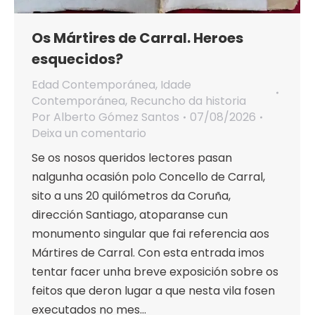
Os Mártires de Carral. Heroes
esquecidos?
Edad Contemporánea
,
Idade
Contemporánea
,
Recuncho da historia
Por
Alberto Gómez Santos
07/08/2026
Deixa un comentario
Se os nosos queridos lectores pasan
nalgunha ocasión polo Concello de Carral,
sito a uns 20 quilómetros da Coruña,
dirección Santiago, atoparanse cun
monumento singular que fai referencia aos
Mártires de Carral. Con esta entrada imos
tentar facer unha breve exposición sobre os
feitos que deron lugar a que nesta vila fosen
executados no mes…