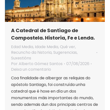
A Catedral de Santiago de
Compostela. Historia, Fe e Lenda.
Edad Media
,
Idade Media
,
Qué ver
,
Recuncho da historia
,
Sugerencias
,
Suxestións
Por
Alberto Gómez Santos
07/08/2026
Deixa un comentario
Coa finalidade de albergar as reliquias do
apóstolo Santiago, foi construída unha
catedral que é hoxe en día un dos
monumentos máis importantes do mundo,
sendo ademais dun dos principais centros de