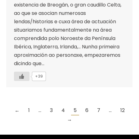
existencia de Breogán, o gran caudillo Celta,
ao que se asocian numerosas
lendas/historias e cuxa área de actuación
situariamos fundamentalmente na área
comprendida polo Noroeste da Península
Ibérica, Inglaterra, Irlanda,… Nunha primeira
aproximación ao personaxe, empezaremos
dicindo que…
+39
←
1
…
3
4
5
6
7
…
12
→