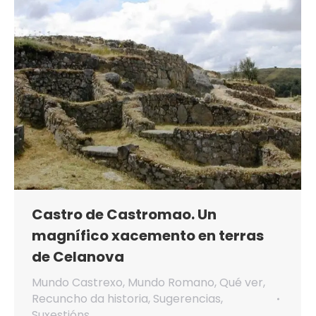
Castro de Castromao. Un
magnífico xacemento en terras
de Celanova
Mundo Castrexo
,
Mundo Romano
,
Qué ver
,
Recuncho da historia
,
Sugerencias
,
Suxestións