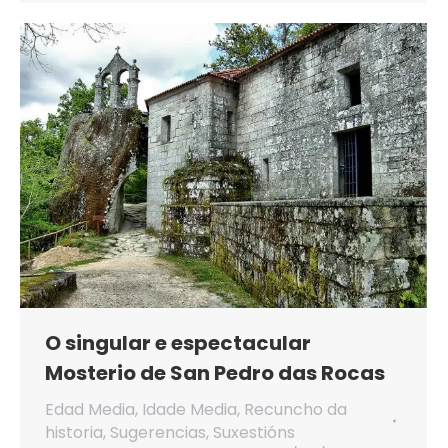
O singular e espectacular
Mosterio de San Pedro das Rocas
Edad Media
,
Idade Media
,
Recuncho da
historia
,
Sugerencias
,
Suxestións