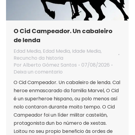
O Cid Campeador. Un cabaleiro
de lenda
Edad Media
,
Edad Media
,
Idade Media
,
Recuncho da historia
Por
Alberto Gómez Santos
07/08/2026
Deixa un comentario
O Cid Campeador. Un cabaleiro de lenda. Cal
heroe enmascarado da familia Marvel, O Cid
é un superheroe hispano, ou polo menos así
nolo contaron durante moito tempo. O Cid
Campeador foi un líder militar castelán,
protagonista dun bo número de xestas.
Loitou no seu propio beneficio ás ordes de