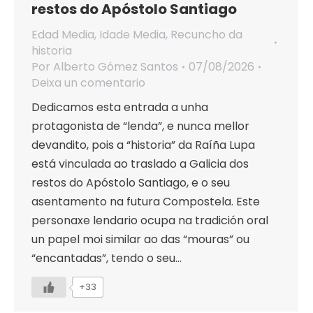
restos do Apóstolo Santiago
Edad Media
,
Idade Media
,
Recuncho da
historia
Por
Alberto Gómez Santos
07/08/2026
Deixa un comentario
Dedicamos esta entrada a unha
protagonista de “lenda”, e nunca mellor
devandito, pois a “historia” da Raíña Lupa
está vinculada ao traslado a Galicia dos
restos do Apóstolo Santiago, e o seu
asentamento na futura Compostela. Este
personaxe lendario ocupa na tradición oral
un papel moi similar ao das “mouras” ou
“encantadas”, tendo o seu…
+33