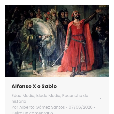
Alfonso X o Sabio
Edad Media
,
Idade Media
,
Recuncho da
historia
Por
Alberto Gómez Santos
07/08/2026
Deixa un comentario