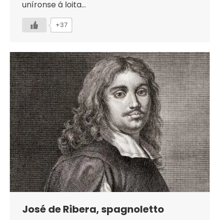
uníronse á loita…
+37
José de Ribera, spagnoletto