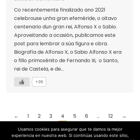
Co recentemente finalizado ano 2021
celebrouse unha gran efeméride, o oitavo
centenario dun gran rei, Alfonso X o Sabio.
Aproveitando a ocasión, publicamos este
post para lembrar a súa figura e obra.
Biografía de Alfonso X, o Sabio Alfonso X era
o fillo primoxénito de Fernando III, o Santo,
rei de Castela, e de…
+36
←
1
2
3
4
5
6
…
12
→
Usamos cookies para asegurar que te damos la mejor
experiencia en nuestra web. Si continúas usando este sitio,