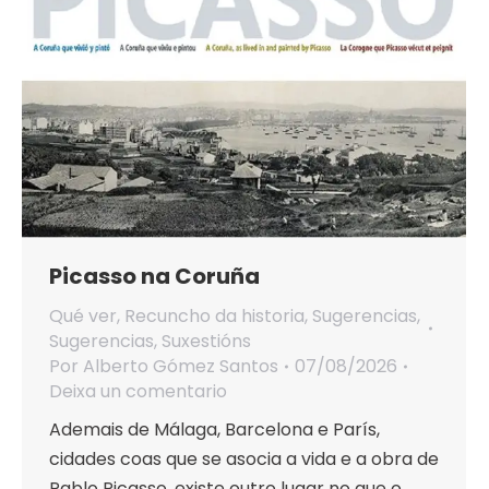
Picasso na Coruña
Qué ver
,
Recuncho da historia
,
Sugerencias
,
Sugerencias
,
Suxestións
Por
Alberto Gómez Santos
07/08/2026
Deixa un comentario
Ademais de Málaga, Barcelona e París,
cidades coas que se asocia a vida e a obra de
Pablo Picasso, existe outro lugar no que o