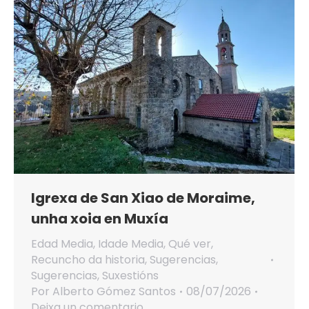
Igrexa de San Xiao de Moraime,
unha xoia en Muxía
Edad Media
,
Idade Media
,
Qué ver
,
Recuncho da historia
,
Sugerencias
,
Sugerencias
,
Suxestións
Por
Alberto Gómez Santos
08/07/2026
Deixa un comentario