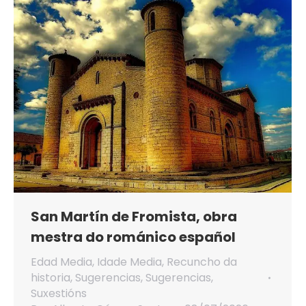
San Martín de Fromista, obra
mestra do románico español
Edad Media
,
Idade Media
,
Recuncho da
historia
,
Sugerencias
,
Sugerencias
,
Suxestións