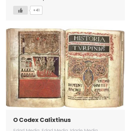
+41
O Codex Calixtinus
Edad Media
,
Edad Media
,
Idade Media
,