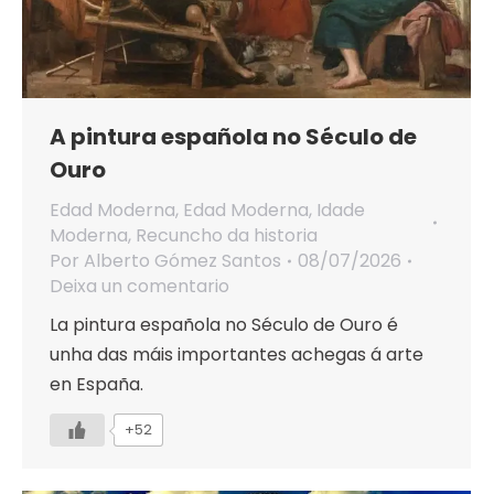
A pintura española no Século de
Ouro
Edad Moderna
,
Edad Moderna
,
Idade
Moderna
,
Recuncho da historia
Por
Alberto Gómez Santos
08/07/2026
Deixa un comentario
La pintura española no Século de Ouro é
unha das máis importantes achegas á arte
en España.
+52