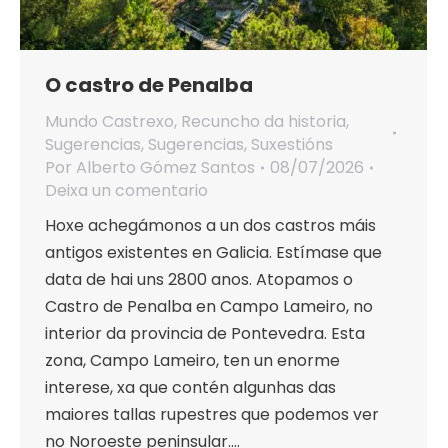
O castro de Penalba
Mundo Castrexo
,
Recuncho da historia
,
Sugerencias
,
Sugerencias
,
Suxestións
Por
Alberto Gómez Santos
08/07/2026
Deixa un comentario
Hoxe achegámonos a un dos castros máis
antigos existentes en Galicia. Estímase que
data de hai uns 2800 anos. Atopamos o
Castro de Penalba en Campo Lameiro, no
interior da provincia de Pontevedra. Esta
zona, Campo Lameiro, ten un enorme
interese, xa que contén algunhas das
maiores tallas rupestres que podemos ver
no Noroeste peninsular.…