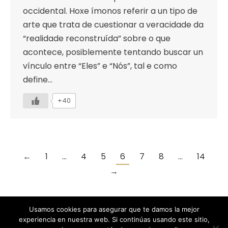
occidental. Hoxe ímonos referir a un tipo de
arte que trata de cuestionar a veracidade da
“realidade reconstruída” sobre o que
acontece, posiblemente tentando buscar un
vínculo entre “Eles” e “Nós”, tal e como
define…
+40
←
1
…
4
5
6
7
8
…
14
→
Usamos cookies para asegurar que te damos la mejor
experiencia en nuestra web. Si continúas usando este sitio,
Designed by Animation Graphics