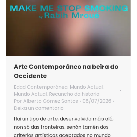
Arte Contemporáneo na beira do
Occidente
Edad Contemporánea
,
Mundo Actual
,
Mundo Actual
,
Recuncho da historia
Por
Alberto Gómez Santos
08/07/2026
Deixa un comentario
Hai un tipo de arte, desenvolvida máis aló,
non só das fronteiras, senón tamén dos
criterios artísticos aceptados no mundo