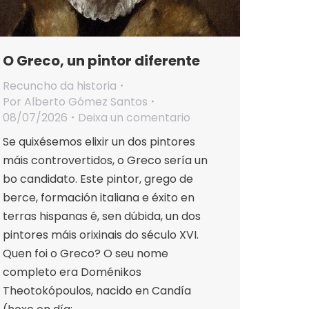
O Greco, un pintor diferente
Recuncho da historia
Por
Alberto Gómez Santos
08/07/2026
Deixa un comentario
Se quixésemos elixir un dos pintores
máis controvertidos, o Greco sería un
bo candidato. Este pintor, grego de
berce, formación italiana e éxito en
terras hispanas é, sen dúbida, un dos
pintores máis orixinais do século XVI.
Quen foi o Greco? O seu nome
completo era Doménikos
Theotokópoulos, nacido en Candía