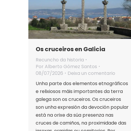
Os cruceiros en Galicia
Recuncho da historia
Por
Alberto Gómez Santos
08/07/2026
Deixa un comentario
Unha parte dos elementos etnográficos
e relixiosos máis importantes da terra
galega son os cruceiros. Os cruceiros
son unha expresión da devoción popular
está na orixe da súa presenza nas
cruces de camiños, na proximidade das
igrexas, ermidas ou cemiterios. Por