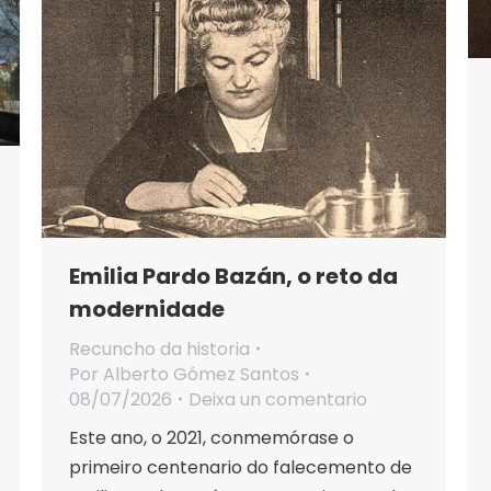
Emilia Pardo Bazán, o reto da
modernidade
Recuncho da historia
Por
Alberto Gómez Santos
08/07/2026
Deixa un comentario
Este ano, o 2021, conmemórase o
primeiro centenario do falecemento de