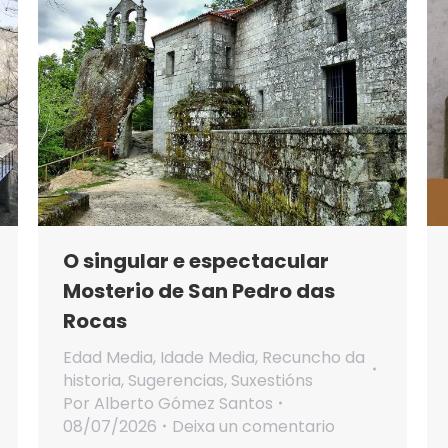
O singular e espectacular
Mosterio de San Pedro das
Rocas
Edad Media
,
Idade Media
,
Recuncho da
historia
,
Sugerencias
,
Suxestións
Por
Alberto Gómez Santos
08/07/2026
Deixa un comentario