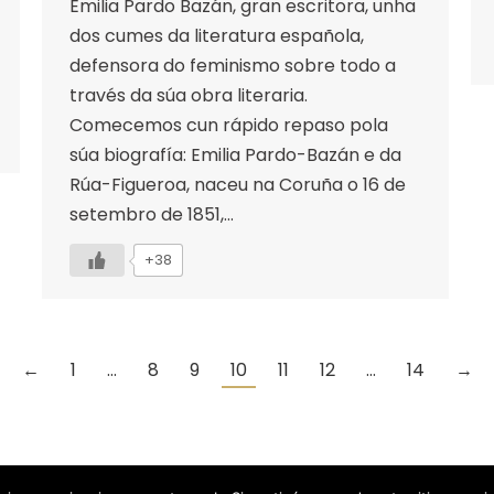
Emilia Pardo Bazán, gran escritora, unha
dos cumes da literatura española,
defensora do feminismo sobre todo a
través da súa obra literaria.
Comecemos cun rápido repaso pola
súa biografía: Emilia Pardo-Bazán e da
Rúa-Figueroa, naceu na Coruña o 16 de
setembro de 1851,…
+38
←
1
…
8
9
10
11
12
…
14
→