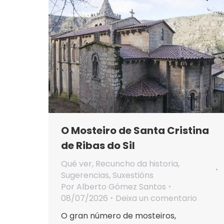
O Mosteiro de Santa Cristina
de Ribas do Sil
Qué ver
,
Recuncho da historia
,
Sugerencias
,
Suxestións
Por
Alberto Gómez Santos
08/07/2026
Deixa un comentario
O gran número de mosteiros,