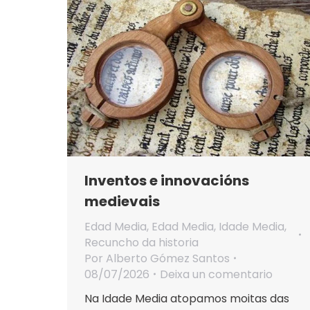
Inventos e innovacións
medievais
Edad Media
,
Edad Media
,
Idade Media
,
Recuncho da historia
Por
Alberto Gómez Santos
08/07/2026
Deixa un comentario
Na Idade Media atopamos moitas das