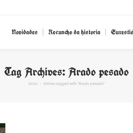
Novidades
Recuncho da historia
Suxesti
Novidades
Recuncho da historia
Suxesti
Tag Archives:
Arado pesado
You are here:
Inicio
Entries tagged with "Arado pesado"