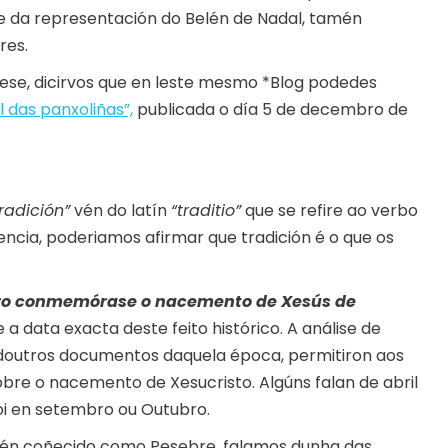
xe da representación do Belén de Nadal, tamén
res.
erese, dicirvos que en leste mesmo *Blog podedes
l das panxoliñas”,
publicada o día 5 de decembro de
tradición”
vén do latín
“traditio”
que se refire ao verbo
uencia, poderiamos afirmar que tradición é o que os
ro conmemórase o nacemento de Xesús de
a data exacta deste feito histórico. A análise de
doutros documentos daquela época, permitiron aos
sobre o nacemento de Xesucristo. Algúns falan de abril
oi en setembro ou Outubro.
mén coñecido como Pesebre, falamos dunha das