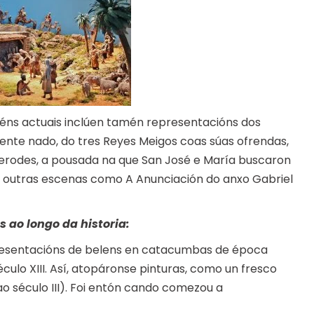
éns actuais inclúen tamén representacións dos
nte nado, do tres Reyes Meigos coas súas ofrendas,
 Herodes, a pousada na que San José e María buscaron
so outras escenas como A Anunciación do anxo Gabriel
s ao longo da historia:
resentacións de belens en catacumbas de época
ulo XIII. Así, atopáronse pinturas, como un fresco
o século III). Foi entón cando comezou a