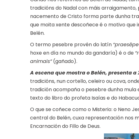
tradicións do Nadal con máis arraigamento,
nacemento de Cristo forma parte dunha tradi
que moita xente descoñece é o motivo que i
Belén.
O termo pesebre provén do latín
“praesēpe
hoxe en día no mundo da gandaría) é o de
“
animais”
(gañado).
A escena que mostra o Belén, presenta a 
tradicións, nun cortello, celeiro ou cova, on
tradición acompaña o pesebre dunha mula e 
texto do libro do profeta Isaías e do Habacu
O que se coñece como o Misterio: o Neno Jes
central do Belén, cuxa representación nos 
Encarnación do Fillo de Deus.