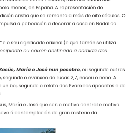
 polo menos, en España. A representación do
ción cristiá que se remonta a máis de oito séculos. O
mpulsa á poboación a decorar a casa en Nadal co
”
e o seu significado orixinal (e que tamén se utiliza
recipiente ou caixón destinado á comida dos
Xesús, María e José nun pesebre
, ou segundo outras
de, segundo o evanxeo de Lucas 2,7, naceu o neno. A
un boi, segundo o relato dos Evanxeos apócrifos e do
c.
ús, María e José que son o motivo central e motivo
move á contemplación do gran misterio da