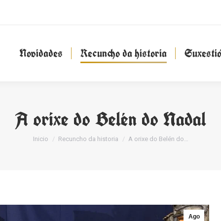
Novidades
Recuncho da historia
Suxesti
Novidades
Recuncho da historia
Suxesti
A orixe do Belén do Nadal
You are here:
Inicio
Recuncho da historia
A orixe do Belén do…
Ago