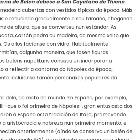
erna de Belén débese a San Cayetano de Thiene
,
 madeira cubertas con vestidos típicos da época. Máis
adas e reducindo gradualmente o seu tamaño, chegando
s de altura, que se converteu nun estándar. As
rracota, cartón pedra ou madeira, do mesmo xeito que
. Os ollos facíanse con vidro. Habitualmente
mitían, dalgunha maneira, que fosen figuras
os beléns napolitans consistiu en incorporar a
a reflectir a contorna do Nápoles da época,
ente incluíanse tamén personaxes populares da
rtir dela, ao resto do mundo. En España, por exemplo,
 III -que o foi primeiro de Nápoles-, gran entusiasta dos
uxeron a España esta tradición de Italia, promovendo
 a aristocracia e nobreza nun primeiro momento, e
oñecían anteriormente (aínda se conserva un belén de
ata do século XVI), pero foi este monarca quen deu o