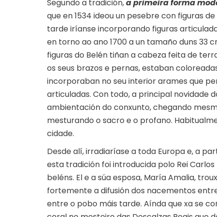
Segundo a tradición,
a primeira forma mod
que en 1534 ideou un pesebre con figuras de
tarde iríanse incorporando figuras articul
en torno ao ano 1700 a un tamaño duns 33 cm
figuras do Belén tiñan a cabeza feita de te
os seus brazos e pernas, estaban coloreadas
incorporaban no seu interior arames que per
articuladas. Con todo, a principal novidade d
ambientación do conxunto, chegando mesmo 
mesturando o sacro e o profano. Habitualm
cidade.
Desde alí, irradiaríase a toda Europa e, a pa
esta tradición foi introducida polo Rei Carlos
beléns. El e a súa esposa, María Amalia, tro
fortemente a difusión dos nacementos entre
entre o pobo máis tarde. Aínda que xa se c
coral no mosteiro das Descalzas Reais que d