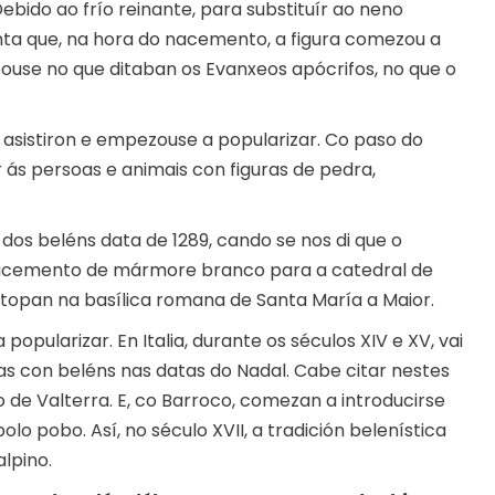
Debido ao frío reinante, para substituír ao neno
ta que, na hora do nacemento, a figura comezou a
ouse no que ditaban os Evanxeos apócrifos, no que o
 asistiron e empezouse a popularizar. Co paso do
r ás persoas e animais con figuras de pedra,
os beléns data de 1289, cando se nos di que o
 nacemento de mármore branco para a catedral de
 atopan na basílica romana de Santa María a Maior.
pularizar. En Italia, durante os séculos XIV e XV, vai
s con beléns nas datas do Nadal. Cabe citar nestes
de Valterra. E, co Barroco, comezan a introducirse
lo pobo. Así, no século XVII, a tradición belenística
lpino.