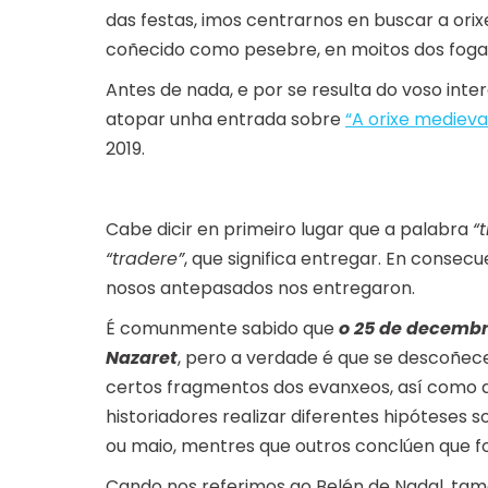
das festas, imos centrarnos en buscar a ori
coñecido como pesebre, en moitos dos foga
Antes de nada, e por se resulta do voso int
atopar unha entrada sobre
“A orixe medieva
2019.
Cabe dicir en primeiro lugar que a palabra
“
“tradere”
, que significa entregar. En consec
nosos antepasados nos entregaron.
É comunmente sabido que
o 25 de decemb
Nazaret
, pero a verdade é que se descoñece 
certos fragmentos dos evanxeos, así como 
historiadores realizar diferentes hipóteses 
ou maio, mentres que outros conclúen que f
Cando nos referimos ao Belén de Nadal, ta