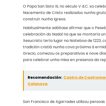
O Papa San Sixto III, no século V d.C. xa ce
Nacemento de Cristo realizados nunha grut
construír nunha Igrexa.
Habitualmente adóitase afirmar que o Pesebr
celebración do Nadal na que se montaría 
Xesucristo tería lugar na Noiteboa de 1223, 
tradición cristiá nunha cova próxima á ermid
Grecio, comezou os preparativos e nove dí
para celebrar unha misa en presenza da re
Recomendación:
Castro de Castromao
Celanova
San Francisco de Agarrades utilizou persoas e