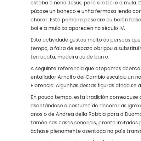
estaba o neno Jesús, pero si o boi e a mula. 
púxose un boneco e unha fermosa lenda con
chorar. Este primeiro pesebre ou belén base
boi e a mula xa aparecen no século IV.
Esta actividade gustou moito ás persoas que
tempo, a falta de espazo obrigou a substituí
terracota, madeira ou de barro.
A seguinte referencia que atopamos acerca d
entallador Arnolfo dei Cambio esculpiu un
Florencia. Algunhas destas figuras aínda se
En pouco tempo, esta tradición comezouse a po
asentándose o costume de decorar as igrexa
anos o de Andrea della Robbia para o Duomo 
tamén nas casas señoriais, pronto imitadas po
áchase plenamente asentada no país transa