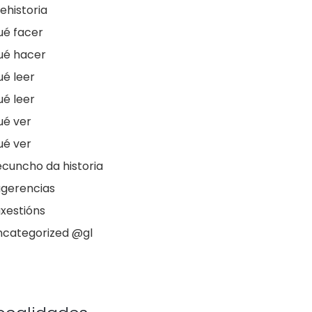
ehistoria
ué facer
ué hacer
é leer
é leer
ué ver
ué ver
cuncho da historia
ugerencias
xestións
ncategorized @gl