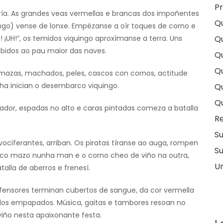
Pr
a. As grandes veas vermellas e brancas dos impoñentes
Q
ingo) vense de lonxe. Empézanse a oír toques de corno e
H! ¡UH!”, os temidos viquingo aproxímanse a terra. Uns
Q
bidos ao pau maior das naves.
Qu
Qu
 mazas, machados, peles, cascos con cornos, actitude
nha inician o desembarco viquingo.
Q
Q
ador, espadas no alto e caras pintadas comeza a batalla
Re
S
ciferantes, arriban. Os piratas tíranse ao auga, rompen
Su
s co mazo nunha man e o corno cheo de viño na outra,
U
talla de aberros e frenesí.
fensores terminan cubertos de sangue, da cor vermella
todos empapados. Música, gaitas e tambores resoan no
 viño nesta apaixonante festa.