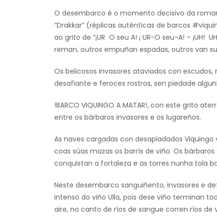
O desembarco é o momento decisivo da romarí
“Drakkar” (réplicas auténticas de barcos #viqu
ao grito de “¡UR O seu A! ¡ UR-O seu-A! – ¡UH! U
reman, outros empuñan espadas, outros van su
Os belicosos invasores ataviados con escudos,
desafiante e feroces rostros, sen piedade algu
!BARCO VIQUINGO A MATAR!, con este grito aterr
entre os bárbaros invasores e os lugareños.
As naves cargadas con desapiadados Viquingo vo
coas súas mazas os barrís de viño. Os bárbaro
conquistan a fortaleza e as torres nunha tola ba
Neste desembarco sanguiñento, invasores e de
intenso do viño Ulla, pois dese viño terminan 
aire, no canto de ríos de sangue corren ríos de