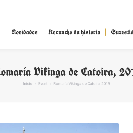
Novidades
Recuncho da historia
Suxesti
Novidades
Recuncho da historia
Suxesti
omaría Vikinga de Catoira, 20
You are here:
Inicio
Event
Romaría Vikinga de Catoira, 2019