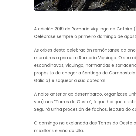
A edición 2019 da Romaría viquingo de Catoira (
Celébrase sempre o primeiro domingo de agost
As orixes desta celebración remóntanse ao ano 
membros a primeira Romaría Viquingo. O seu o
escandinavas, viquingo, normandas e sarracenas
propósito de chegar a Santiago de Compostela a 
Galicia) e saquear a súa catedral.
A noite anterior ao desembarco, organízase u
veu) nas “Torres do Oeste”, á que hai que asist
Seguirá unha procesión de fachos, lectura do
O domingo na explanada das Torres do Oeste 
mexillons e viño do Ulla.