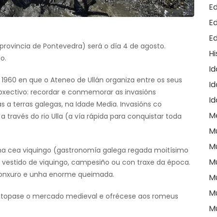
E
E
E
provincia de Pontevedra) será o día 4 de agosto.
Hi
o.
I
1960 en que o Ateneo de Ullán organiza entre os seus
Id
bxectivo: recordar e conmemorar as invasións
I
 a terras galegas, na Idade Media. Invasións co
M
través do rio Ulla (a vía rápida para conquistar toda
M
M
nha cea viquingo (gastronomía galega regada moitísimo
M
ir vestido de viquingo, campesiño ou con traxe da época.
 conxuro e unha enorme queimada.
M
M
atopase o mercado medieval e ofrécese aos romeus
M