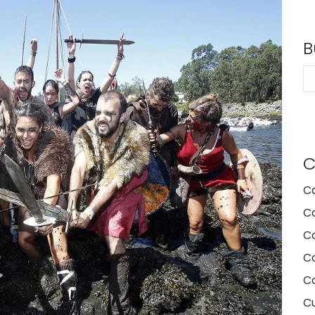
B
Se
C
C
C
C
Co
C
Cu