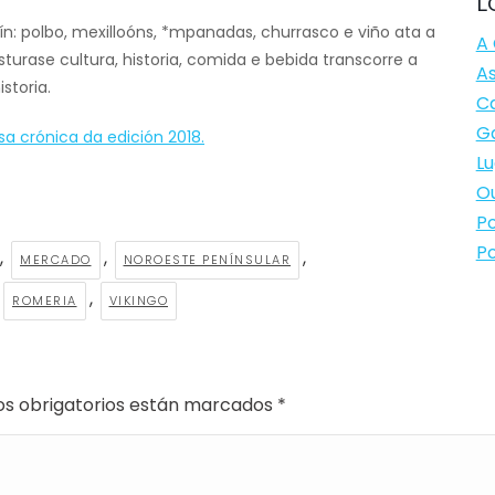
L
: polbo, mexilloóns, *mpanadas, churrasco e viño ata a
A 
turase cultura, historia, comida e bebida transcorre a
As
storia.
Ca
Ga
sa crónica da edición 2018.
Lu
Ou
Po
Po
,
,
,
MERCADO
NOROESTE PENÍNSULAR
,
ROMERIA
VIKINGO
os obrigatorios están marcados
*