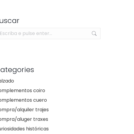
uscar
arch:
ategories
alzado
omplementos coiro
omplementos cuero
mpra/alquiler trajes
ompra/aluger traxes
riosidades históricas