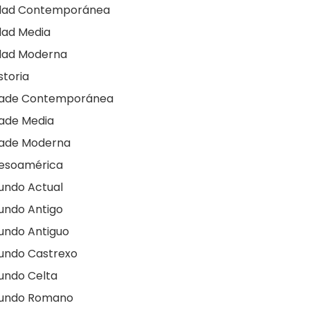
dad Contemporánea
dad Media
dad Moderna
storia
dade Contemporánea
ade Media
dade Moderna
esoamérica
undo Actual
undo Antigo
undo Antiguo
undo Castrexo
undo Celta
undo Romano