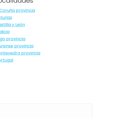
ocalidades
Coruña provincia
turias
stilla y León
licia
go provincia
rense provincia
ntevedra provincia
rtugal