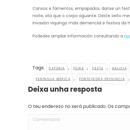
Cansos e famentos, empapados, danse un festín
noite, ata que o corpo aguante. Deste xeito mes
invasión viquingo máis demencial e festiva da hi
Podedes ampliar información consultando a
no
Tags:
,
,
,
CATORIA
FEIRA
FESTA
GALICIA
,
,
PENÍNSUA IBÉRICA
PONTEVEDRA PROVINCIA
Deixa unha resposta
O teu enderezo no será publicado. Os camp
Comentario