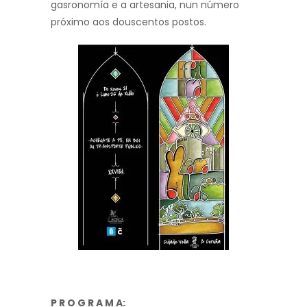
gasronomía e a artesania, nun número
próximo aos douscentos postos.
P R O G R A M A: