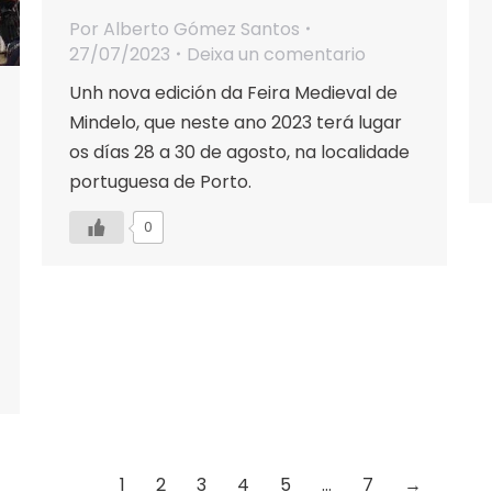
Por
Alberto Gómez Santos
27/07/2023
Deixa un comentario
Unh nova edición da Feira Medieval de
Mindelo, que neste ano 2023 terá lugar
os días 28 a 30 de agosto, na localidade
portuguesa de Porto.
0
1
2
3
4
5
…
7
→