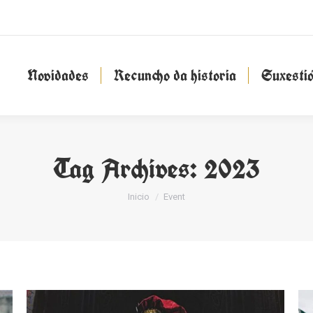
Novidades
Recuncho da historia
Suxesti
Novidades
Recuncho da historia
Suxesti
Tag Archives:
2023
You are here:
Inicio
Event