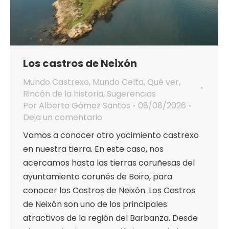
Los castros de Neixón
Mundo Castrexo
,
Mundo Celta
,
Qué ver
,
Rincón de la historia
,
Sugerencias
Por
Alberto Gómez Santos
08/08/2026
Deja un comentario
Vamos a conocer otro yacimiento castrexo
en nuestra tierra. En este caso, nos
acercamos hasta las tierras coruñesas del
ayuntamiento coruñés de Boiro, para
conocer los Castros de Neixón. Los Castros
de Neixón son uno de los principales
atractivos de la región del Barbanza. Desde