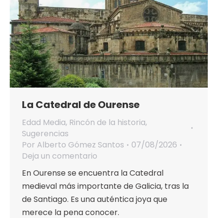
La Catedral de Ourense
Edad Media
,
Rincón de la historia
,
Sugerencias
Por
Alberto Gómez Santos
07/08/2026
Deja un comentario
En Ourense se encuentra la Catedral
medieval más importante de Galicia, tras la
de Santiago. Es una auténtica joya que
merece la pena conocer.