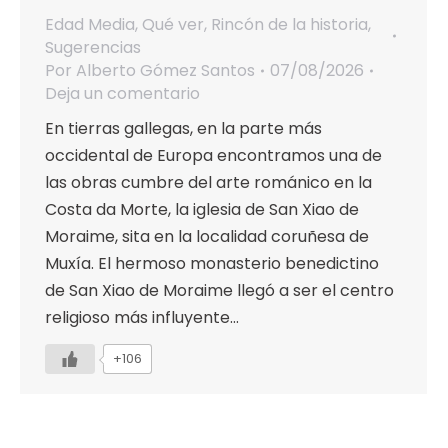
Edad Media
,
Qué ver
,
Rincón de la historia
,
Sugerencias
Por
Alberto Gómez Santos
07/08/2026
Deja un comentario
En tierras gallegas, en la parte más
occidental de Europa encontramos una de
las obras cumbre del arte románico en la
Costa da Morte, la iglesia de San Xiao de
Moraime, sita en la localidad coruñesa de
Muxía. El hermoso monasterio benedictino
de San Xiao de Moraime llegó a ser el centro
religioso más influyente…
+106