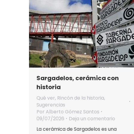
Sargadelos, cerámica con
historia
Qué ver
,
Rincón de la historia
,
Sugerencias
Por
Alberto Gómez Santos
09/07/2026
Deja un comentario
La cerámica de Sargadelos es una