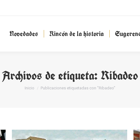
Novedades
Rincón de la historia
Sugeren
Novedades
Rincón de la historia
Sugerenc
Archivos de etiqueta:
Ribadeo
Estás aquí:
Inicio
Publicaciones etiquetadas con "Ribadeo"