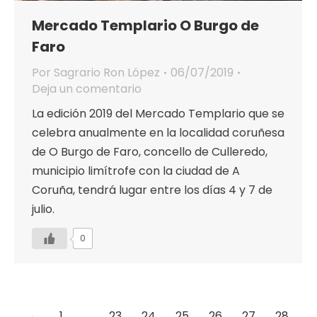
Mercado Templario O Burgo de
Faro
Por
Sagrario Ron López
06/07/2019
Deja un comentario
La edición 2019 del Mercado Templario que se
celebra anualmente en la localidad coruñesa
de O Burgo de Faro, concello de Culleredo,
municipio limítrofe con la ciudad de A
Coruña, tendrá lugar entre los días 4 y 7 de
julio.
0
←
1
…
23
24
25
26
27
28