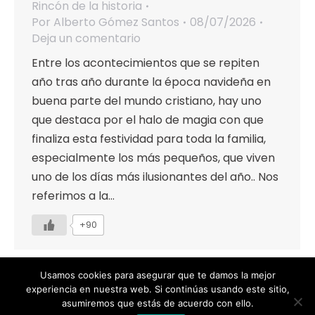
Rincón de la historia
Por
Alberto Gómez Santos
08/07/2026
Deja un comentario
Entre los acontecimientos que se repiten
año tras año durante la época navideña en
buena parte del mundo cristiano, hay uno
que destaca por el halo de magia con que
finaliza esta festividad para toda la familia,
especialmente los más pequeños, que viven
uno de los días más ilusionantes del año.. Nos
referimos a la…
+90
Usamos cookies para asegurar que te damos la mejor
experiencia en nuestra web. Si continúas usando este sitio,
asumiremos que estás de acuerdo con ello.