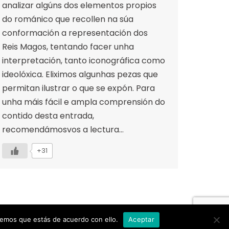
analizar algúns dos elementos propios
do románico que recollen na súa
conformación a representación dos
Reis Magos, tentando facer unha
interpretación, tanto iconográfica como
ideolóxica. Eliximos algunhas pezas que
permitan ilustrar o que se expón. Para
unha máis fácil e ampla comprensión do
contido desta entrada,
recomendámosvos a lectura…
+31
S |
AVISO LEGAL |
© Recreación de la Historia.
remos que estás de acuerdo con ello.
Aceptar