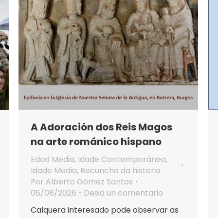
A Adoración dos Reis Magos
na arte románico hispano
Edad Media
,
Idade Contemporánea
,
Idade Media
,
Recuncho da historia
Por
Alberto Gómez Santos
06/08/2026
Deixa un comentario
Calquera interesado pode observar as