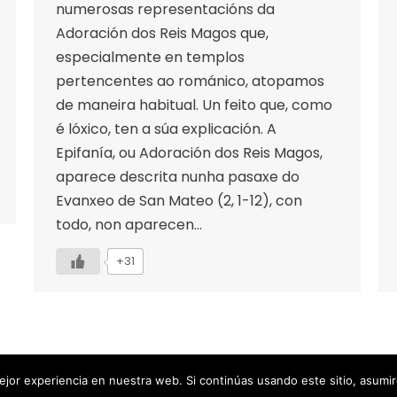
numerosas representacións da
Adoración dos Reis Magos que,
especialmente en templos
pertencentes ao románico, atopamos
de maneira habitual. Un feito que, como
é lóxico, ten a súa explicación. A
Epifanía, ou Adoración dos Reis Magos,
aparece descrita nunha pasaxe do
Evanxeo de San Mateo (2, 1-12), con
todo, non aparecen…
+31
POLÍTICA DE PRIVACIDAD |
COOKIE
jor experiencia en nuestra web. Si continúas usando este sitio, asumi