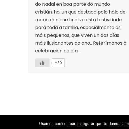
do Nadal en boa parte do mundo
cristián, hai un que destaca polo halo de
maxia con que finaliza esta festividade
para toda a familia, especialmente os
máis pequenos, que viven un dos días
máis ilusionantes do ano.. Referímonos á
celebración do día…
+30
Designed by Animation Graphics
Usamos cookies para asegurar que te damos la me