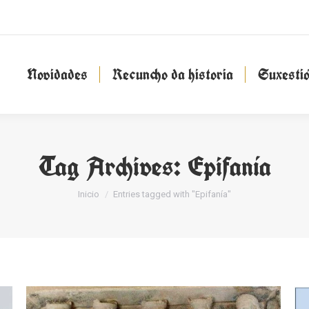
Novidades
Recuncho da historia
Suxesti
Novidades
Recuncho da historia
Suxesti
Tag Archives:
Epifanía
You are here:
Inicio
Entries tagged with "Epifanía"