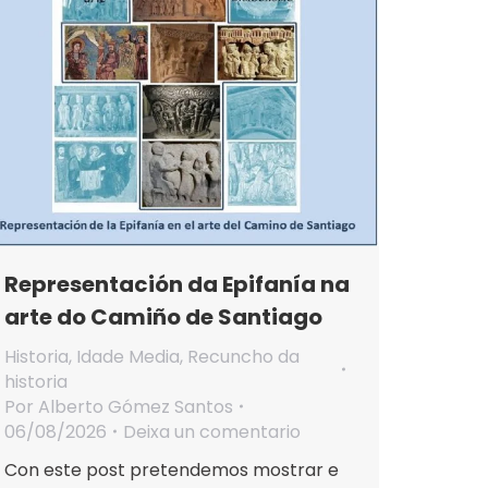
Representación da Epifanía na
arte do Camiño de Santiago
Historia
,
Idade Media
,
Recuncho da
historia
Por
Alberto Gómez Santos
06/08/2026
Deixa un comentario
Con este post pretendemos mostrar e