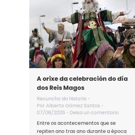
A orixe da celebración do día
dos Reis Magos
Recuncho da historia
Por
Alberto Gómez Santos
07/08/2026
Deixa un comentario
Entre os acontecementos que se
repiten ano tras ano durante a época