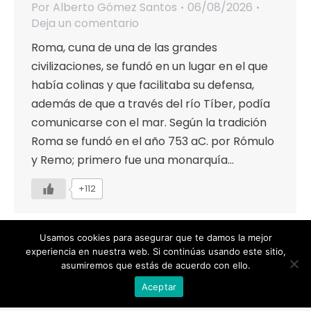
Por
Alberto Gómez Santos
06/08/2026
Deja un comentario
Roma, cuna de una de las grandes
civilizaciones, se fundó en un lugar en el que
había colinas y que facilitaba su defensa,
además de que a través del río Tíber, podía
comunicarse con el mar. Según la tradición
Roma se fundó en el año 753 aC. por Rómulo
y Remo; primero fue una monarquía…
+112
Usamos cookies para asegurar que te damos la mejor
experiencia en nuestra web. Si continúas usando este sitio,
asumiremos que estás de acuerdo con ello.
Designed by Animation Graphics
Aceptar
POLÍTICA DE PRIVACIDAD |
COOKIES |
AVISO LEGAL |