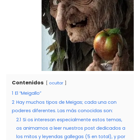
Contenidos
ocultar
1
El “Meigallo”
2
Hay muchos tipos de Meigas; cada una con
poderes diferentes. Las más conocidas son:
2.1
Si os interesan especialmente estos temas,
os animamos a leer nuestros post dedicados a
los mitos y leyendas gallegas (5 en total), y por