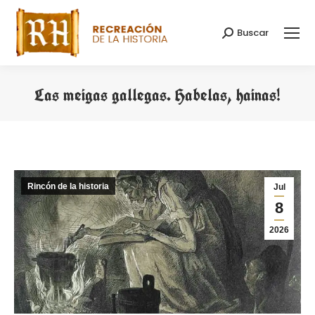
Buscar
Buscar:
Las meigas gallegas. Habelas, hainas!
Estás aquí:
Rincón de la historia
Jul
8
2026