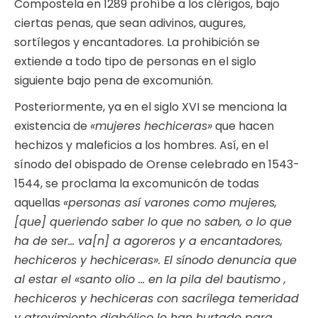
Compostela en 1289 prohíbe a los clérigos, bajo
ciertas penas, que sean adivinos, augures,
sortílegos y encantadores. La prohibición se
extiende a todo tipo de personas en el siglo
siguiente bajo pena de excomunión.
Posteriormente, ya en el siglo XVI se menciona la
existencia de
«mujeres hechiceras»
que hacen
hechizos y maleficios a los hombres. Así, en el
sínodo del obispado de Orense celebrado en 1543-
1544, se proclama la excomunicón de todas
aquellas
«personas así varones como mujeres,
[que] queriendo saber lo que no saben, o lo que
ha de ser… va[n] a agoreros y a encantadores,
hechiceros y hechiceras». El sínodo denuncia que
al estar el «santo olio … en la pila del bautismo ,
hechiceros y hechiceras con sacrílega temeridad
y atrevimiento diabólico lo han hurtado para