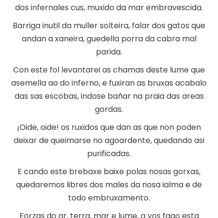
dos infernales cus, muxido da mar embravescida.
Barriga inutil da muller solteira, falar dos gatos que
andan a xaneira, guedella porra da cabra mal
parida.
Con este fol levantarei as chamas deste lume que
asemella ao do inferno, e fuxiran as bruxas acabalo
das sas escobas, indose bañar na praia das areas
gordas.
¡Oide, oide! os ruxidos que dan as que non poden
deixar de queimarse no agoardente, quedando asi
purificadas.
E cando este brebaxe baixe polas nosas gorxas,
quedaremos libres dos males da nosa ialma e de
todo embruxamento.
Forzas do ar, terra, mar e lume, a vos fago esta