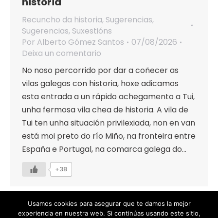
historia
Recuncho da historia
,
Sugerencias
,
Sugerencias
,
Suxestións
Por
Alberto Gómez Santos
07/08/2026
Deixa un comentario
No noso percorrido por dar a coñecer as
vilas galegas con historia, hoxe adicamos
esta entrada a un rápido achegamento a Tui,
unha fermosa vila chea de historia. A vila de
Tui ten unha situación privilexiada, non en van
está moi preto do río Miño, na fronteira entre
España e Portugal, na comarca galega do…
+38
Usamos cookies para asegurar que te damos la mejor
experiencia en nuestra web. Si continúas usando este sitio,