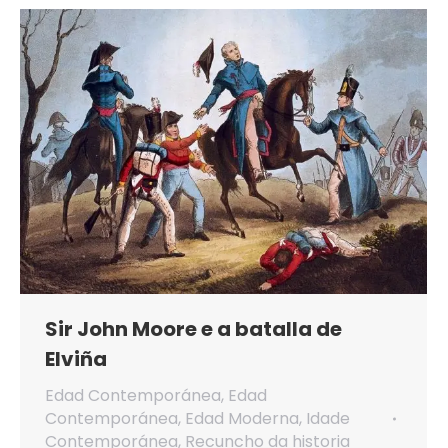
Sir John Moore e a batalla de
Elviña
Edad Contemporánea
,
Edad
Contemporánea
,
Edad Moderna
,
Idade
Contemporánea
,
Recuncho da historia