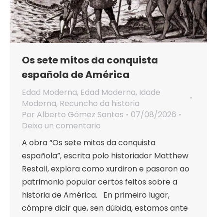
Os sete mitos da conquista
española de América
Edad Moderna
,
Edad Moderna
,
Idade
Moderna
,
Recuncho da historia
Por
Alberto Gómez Santos
07/08/2026
Deixa un comentario
A obra “Os sete mitos da conquista
española”, escrita polo historiador Matthew
Restall, explora como xurdiron e pasaron ao
patrimonio popular certos feitos sobre a
historia de América. En primeiro lugar,
cómpre dicir que, sen dúbida, estamos ante