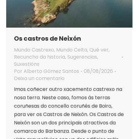
Os castros de Neixón
Mundo Castrexo
,
Mundo Celta
,
Qué ver
,
Recuncho da historia
,
Sugerencias
,
Suxestións
Por
Alberto Gómez Santos
08/08/2026
Deixa un comentario
Imos coñecer outro xacemento castrexo na
nosa terra. Neste caso, fomos ás terras
coruñesas do concello coruñés de Boiro,
para ver os Castros de Neixón. Os Castros de
Neixón son un dos principais atractivos da
comarca do Barbanza. Desde o punto de