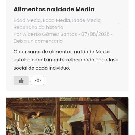
Alimentos na Idade Media
Edad Media
,
Edad Media
,
Idade Media
,
Recuncho da historia
Por
Alberto Gómez Santos
07/08/2026
Deixa un comentario
O consumo de alimentos na Idade Media
estaba directamente relacionado coa clase
social de cada individuo.
+67