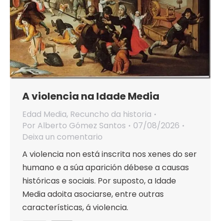
A violencia na Idade Media
Edad Media
,
Recuncho da historia
Por
Alberto Gómez Santos
07/08/2026
Deixa un comentario
A violencia non está inscrita nos xenes do ser
humano e a súa aparición débese a causas
históricas e sociais. Por suposto, a Idade
Media adoita asociarse, entre outras
características, á violencia.