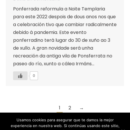
Ponferrada reformula a Noite Templaria
para este 2022 despois de dous anos nos que
a celebración tivo que cambiar radicalmente
debido á pandemia. Este evento
ponferradino terá lugar do 30 de xuño ao 3
de xullo. A gran novidade será unha
recreación da antiga vila de Ponsferrata no
paseo do río, xunto a cálea Irmáns…
0
1
2
→
Usamos cookies para asegurar que te damos la mejor
experiencia en nuestra web. Si continúas usando este sitio,