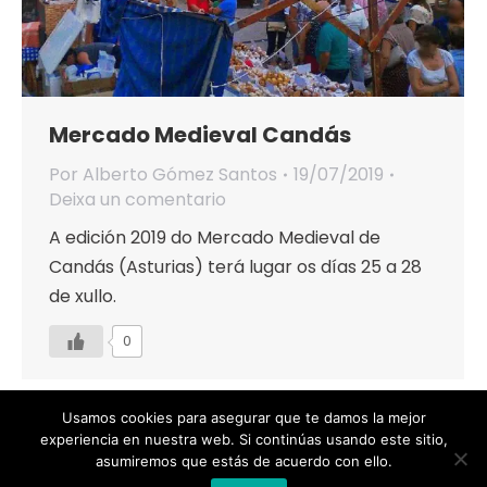
Mercado Medieval Candás
Por
Alberto Gómez Santos
19/07/2019
Deixa un comentario
A edición 2019 do Mercado Medieval de
Candás (Asturias) terá lugar os días 25 a 28
de xullo.
0
Usamos cookies para asegurar que te damos la mejor
experiencia en nuestra web. Si continúas usando este sitio,
asumiremos que estás de acuerdo con ello.