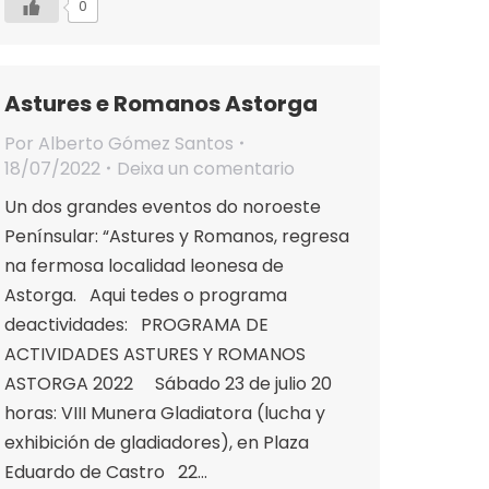
0
Astures e Romanos Astorga
Por
Alberto Gómez Santos
18/07/2022
Deixa un comentario
Un dos grandes eventos do noroeste
Penínsular: “Astures y Romanos, regresa
na fermosa localidad leonesa de
Astorga. Aqui tedes o programa
deactividades: PROGRAMA DE
ACTIVIDADES ASTURES Y ROMANOS
ASTORGA 2022 Sábado 23 de julio 20
horas: VIII Munera Gladiatora (lucha y
exhibición de gladiadores), en Plaza
Eduardo de Castro 22…