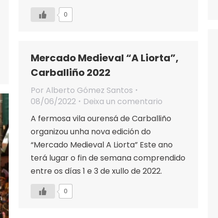
0
Mercado Medieval “A Liorta”,
Carballiño 2022
Por
Alberto Gómez Santos
08/06/2022
Deixa un comentario
A fermosa vila ourensá de Carballiño
organizou unha nova edición do
“Mercado Medieval A Liorta” Este ano
terá lugar o fin de semana comprendido
entre os días 1 e 3 de xullo de 2022.
0