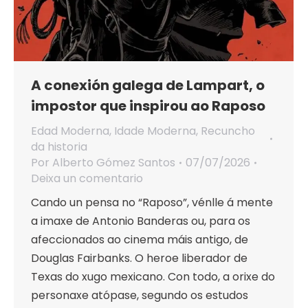
A conexión galega de Lampart, o
impostor que inspirou ao Raposo
Edad Moderna
,
Idade Moderna
,
Recuncho
da historia
Por
Alberto Gómez Santos
07/07/2026
Deixa un comentario
Cando un pensa no “Raposo”, vénlle á mente
a imaxe de Antonio Banderas ou, para os
afeccionados ao cinema máis antigo, de
Douglas Fairbanks. O heroe liberador de
Texas do xugo mexicano. Con todo, a orixe do
personaxe atópase, segundo os estudos