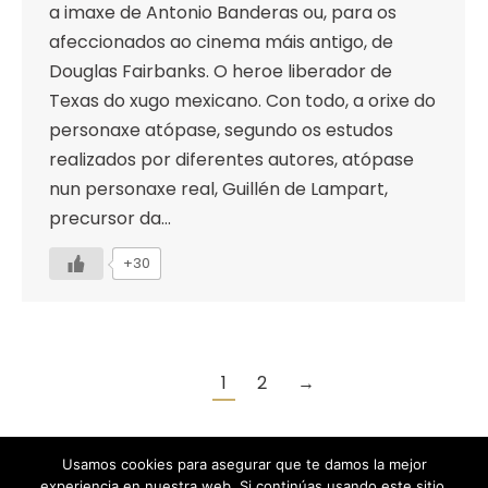
a imaxe de Antonio Banderas ou, para os
afeccionados ao cinema máis antigo, de
Douglas Fairbanks. O heroe liberador de
Texas do xugo mexicano. Con todo, a orixe do
personaxe atópase, segundo os estudos
realizados por diferentes autores, atópase
nun personaxe real, Guillén de Lampart,
precursor da…
+30
1
2
→
Usamos cookies para asegurar que te damos la mejor
experiencia en nuestra web. Si continúas usando este sitio,