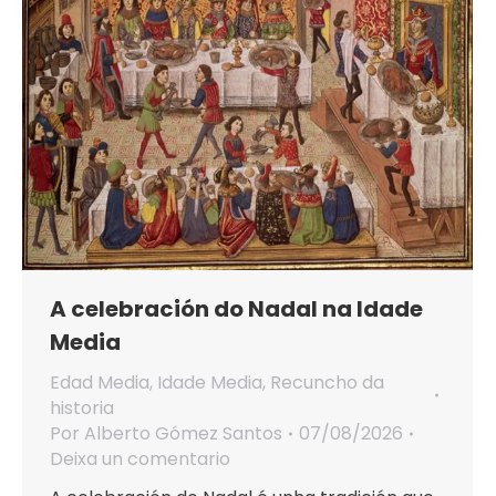
A celebración do Nadal na Idade
Media
Edad Media
,
Idade Media
,
Recuncho da
historia
Por
Alberto Gómez Santos
07/08/2026
Deixa un comentario