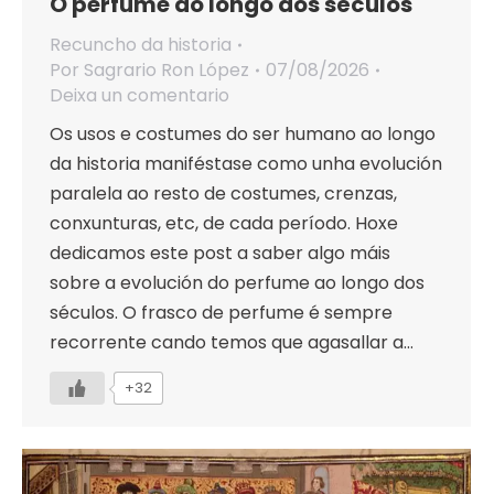
O perfume ao longo dos séculos
Recuncho da historia
Por
Sagrario Ron López
07/08/2026
Deixa un comentario
Os usos e costumes do ser humano ao longo
da historia maniféstase como unha evolución
paralela ao resto de costumes, crenzas,
conxunturas, etc, de cada período. Hoxe
dedicamos este post a saber algo máis
sobre a evolución do perfume ao longo dos
séculos. O frasco de perfume é sempre
recorrente cando temos que agasallar a…
+32