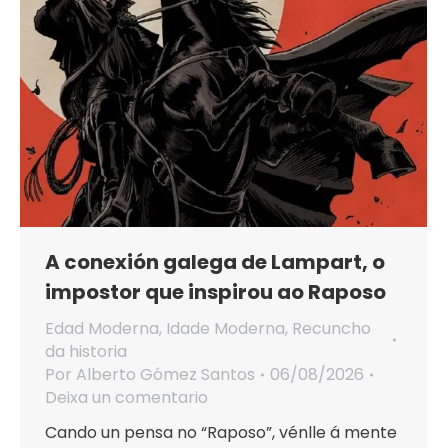
A conexión galega de Lampart, o
impostor que inspirou ao Raposo
Edad Moderna
,
Idade Moderna
,
Recuncho
da historia
Por
Alberto Gómez Santos
06/08/2026
Deixa un comentario
Cando un pensa no “Raposo”, vénlle á mente