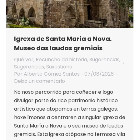
Igrexa de Santa María a Nova.
Museo das laudas gremiais
Qué ver
,
Recuncho da historia
,
Sugerencias
,
Sugerencias
,
Suxestións
Por
Alberto Gómez Santos
07/08/2026
Deixa un comentario
No noso percorrido para coñecer e logo
divulgar parte do rico patrimonio histórico
artístico que atopamos en terras galegas,
hoxe ímonos a centraren a singular Igrexa de
Santa María a Nova e o seu museo de laudas
gremiais. Esta igrexa atópase na fermosa vila