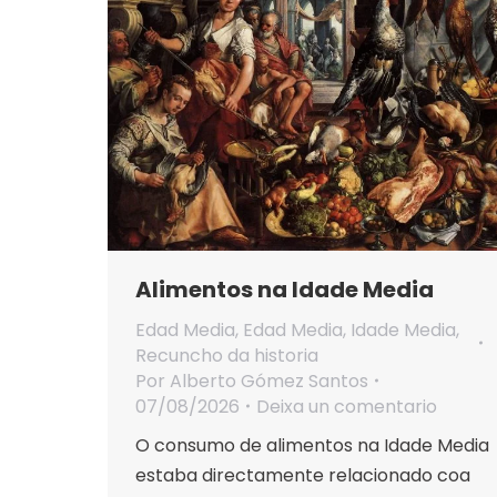
Alimentos na Idade Media
Edad Media
,
Edad Media
,
Idade Media
,
Recuncho da historia
Por
Alberto Gómez Santos
07/08/2026
Deixa un comentario
O consumo de alimentos na Idade Media
estaba directamente relacionado coa