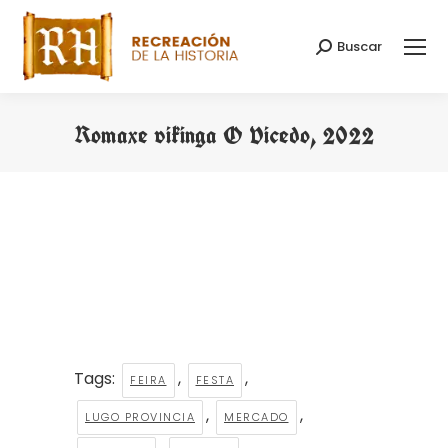
Buscar
Search:
Romaxe vikinga O Vicedo, 2022
You are here:
Tags:
,
,
FEIRA
FESTA
,
,
LUGO PROVINCIA
MERCADO