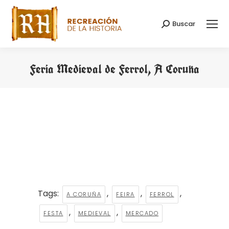
Buscar
Search:
Feria Medieval de Ferrol, A Coruña
You are here:
Tags:
,
,
,
A CORUÑA
FEIRA
FERROL
,
,
FESTA
MEDIEVAL
MERCADO