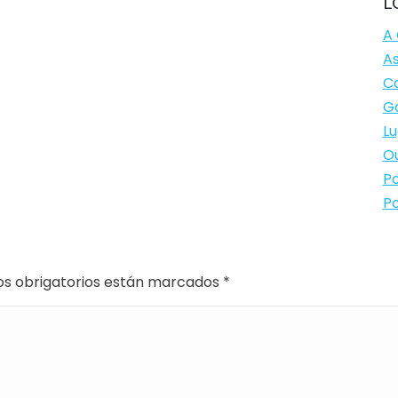
L
A 
As
Ca
Ga
Lu
Ou
Po
Po
os obrigatorios están marcados
*