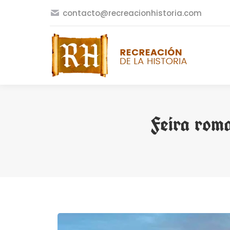
contacto@recreacionhistoria.com
Feira roma