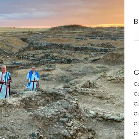
B
Se
C
C
C
C
Co
C
Cu