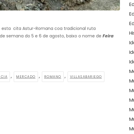
E
E
E
á esta cita Astur-Romana coa tradicional ruta
Hi
in de semana do 5 e 6 de agosto, baixo o nome de
Feira
I
Id
I
M
,
,
,
NCIA
MERCADO
ROMANO
VILLASABARIEGO
M
M
M
M
M
M