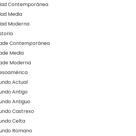
dad Contemporánea
dad Media
dad Moderna
storia
dade Contemporánea
ade Media
dade Moderna
esoamérica
undo Actual
undo Antigo
undo Antiguo
undo Castrexo
undo Celta
undo Romano