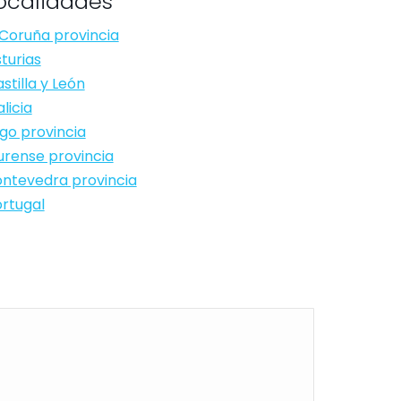
ocalidades
Coruña provincia
turias
stilla y León
licia
go provincia
rense provincia
ntevedra provincia
rtugal