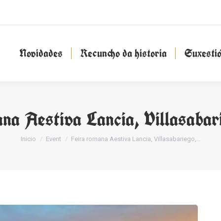
Novidades
Recuncho da historia
Suxesti
Novidades
Recuncho da historia
Suxesti
na Aestiva Lancia, Villasaba
You are here:
Inicio
Event
Feira romana Aestiva Lancia, Villasabariego,…