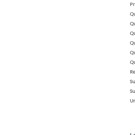
Pr
Q
Q
Qu
Qu
Q
Q
Re
S
Su
U