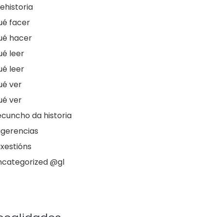
ehistoria
ué facer
ué hacer
é leer
é leer
ué ver
ué ver
cuncho da historia
ugerencias
xestións
ncategorized @gl