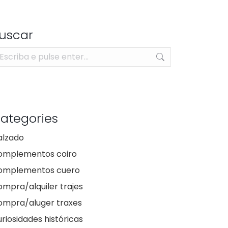
uscar
arch:
ategories
alzado
omplementos coiro
omplementos cuero
mpra/alquiler trajes
ompra/aluger traxes
riosidades históricas