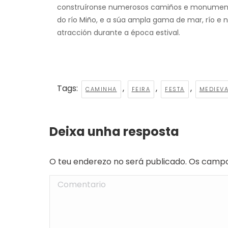
construíronse numerosos camiños e monumen
do río Miño, e a súa ampla gama de mar, río e
atracción durante a época estival.
Tags:
,
,
,
CAMINHA
FEIRA
FESTA
MEDIEVA
Deixa unha resposta
O teu enderezo no será publicado. Os camp
Comentario