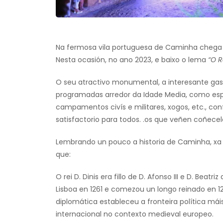
Na fermosa vila portuguesa de Caminha chega 
Nesta ocasión, no ano 2023, e baixo o lema
“O Re
O seu atractivo monumental, a interesante gas
programadas arredor da Idade Media, como esp
campamentos civís e militares, xogos, etc., co
satisfactorio para todos. .os que veñen coñecel
Lembrando un pouco a historia de Caminha, xa 
que:
O rei D. Dinis era fillo de D. Afonso III e D. Beatri
Lisboa en 1261 e comezou un longo reinado en 1
diplomática estableceu a fronteira política máis
internacional no contexto medieval europeo.