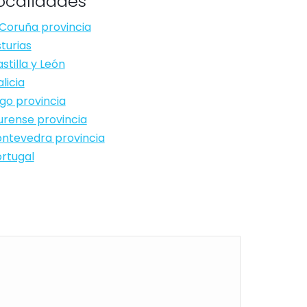
ocalidades
Coruña provincia
turias
stilla y León
licia
go provincia
rense provincia
ntevedra provincia
rtugal