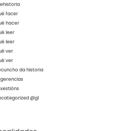
ehistoria
ué facer
ué hacer
é leer
é leer
ué ver
ué ver
cuncho da historia
ugerencias
xestións
ncategorized @gl