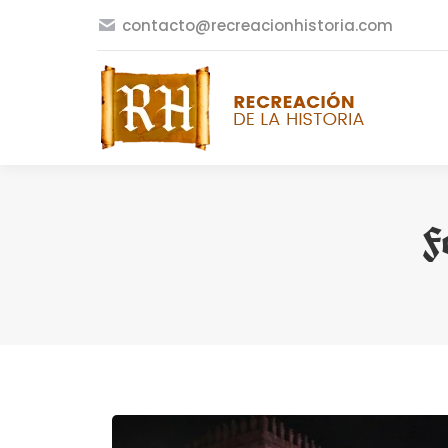
contacto@recreacionhistoria.com
F