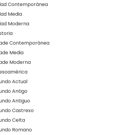
dad Contemporánea
dad Media
dad Moderna
storia
dade Contemporánea
ade Media
dade Moderna
esoamérica
undo Actual
undo Antigo
undo Antiguo
undo Castrexo
undo Celta
undo Romano