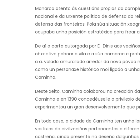
Monarca atento ás cuestións propias da comple
nacional e da urxente política de defensa do r
defensa das fronteiras. Pola súa situación xeográ
ocupaba unha posición estratéxica para frear a p
De aí a carta outorgada por D. Dinis aos veciño
obxectivo poboar a vila e a súa comarca e protex
a a. valado amurallado arredor da nova póvoa mi
como un personaxe histórico moi ligado a unha
Caminha.
Deste xeito, Caminha colaborou na creación da 
Caminha e en 1390 concedéuselle o privilexio d
experimentou un gran desenvolvemento que pr
En todo caso, a cidade de Caminha ten unha lo
vestixios de civilizacións pertencentes a difere
castreña, aínda presente no deseño dalgunhas 