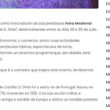
E
E
E
unha nova edición da súa prestixiosa
Feira Medieval
.
Hi
i D. Dinis”,
desenvolverase entre os días 26 e 30 de xullo.
I
tronomía, o comercio, xunto coas actividades
Id
ectáculos hípicos, espectáculos de lume,
I
nforman un atractivo programa que, sen dúbida, será
M
a.
M
que é o contexto que inspira este evento, lembremos
M
M
z de Castilla. D. Dinis foi o sexto rei de Portugal. Naceu en
M
279, morrendo en 1325. Coa súa acción militar e
M
 antiga e estable de Europa e obtivo un notable prestixio
M