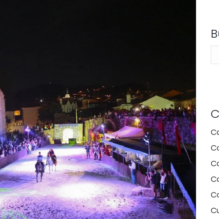
B
Se
C
C
C
C
Co
C
Cu