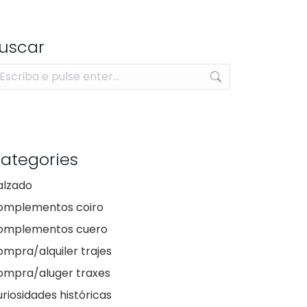
uscar
arch:
ategories
alzado
omplementos coiro
omplementos cuero
mpra/alquiler trajes
ompra/aluger traxes
riosidades históricas