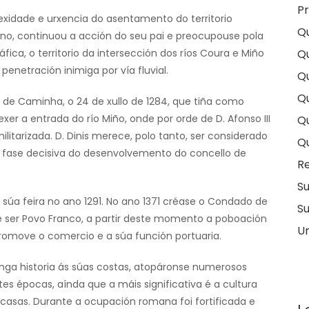
Pr
xidade e urxencia do asentamento do territorio
Q
eino, continuou a acción do seu pai e preocupouse pola
fica, o territorio da intersección dos ríos Coura e Miño
Q
enetración inimiga por vía fluvial.
Qu
Qu
s de Caminha, o 24 de xullo de 1284, que tiña como
er a entrada do río Miño, onde por orde de D. Afonso III
Q
litarizada. D. Dinis merece, polo tanto, ser considerado
Q
 fase decisiva do desenvolvemento do concello de
Re
S
súa feira no ano 1291. No ano 1371 créase o Condado de
Su
e ser Povo Franco, a partir deste momento a poboación
U
omove o comercio e a súa función portuaria.
nga historia ás súas costas, atopáronse numerosos
ntes épocas, aínda que a máis significativa é a cultura
casas. Durante a ocupación romana foi fortificada e