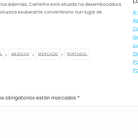
L
tos.Ademais, Caminha está situada na desembocadura
A 
 natureza exuberante convertérono nun lugar de
As
Ca
Ga
Lu
,
,
,
Ou
L
MEDIEVO
MERCADO
PORTUGAL
Po
Po
os obrigatorios están marcados
*