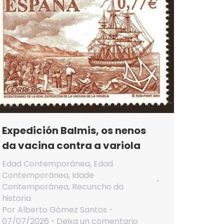
Expedición Balmis, os nenos
da vacina contra a variola
Edad Contemporánea
,
Edad
Contemporánea
,
Idade
Contemporánea
,
Recuncho da
historia
Por
Alberto Gómez Santos
07/07/2026
Deixa un comentario