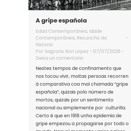
A gripe española
Edad Contemporánea
,
Idade
Contemporánea
,
Recuncho da
historia
Por
Sagrario Ron López
07/07/2026
Deixa un comentario
Nestes tempos de confinamento que
nos tocou vivir, moitas persoas recorren
á comparativa coa mal chamada “gripe
española”, quizais polo número de
mortos, quizais por un sentimento
nacional ou simplemente por culturilla.
Certo é que en 1918 unha epidemia de
gripe empezou a propagarse por todo o