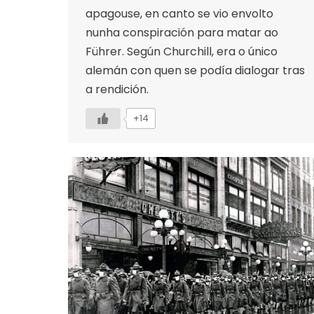
apagouse, en canto se vio envolto
nunha conspiración para matar ao
Führer. Según Churchill, era o único
alemán con quen se podía dialogar tras
a rendición.
+14