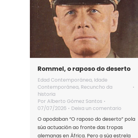
Rommel, o raposo do deserto
Edad Contemporánea
,
Idade
Contemporánea
,
Recuncho da
historia
Por
Alberto Gómez Santos
07/07/2026
Deixa un comentario
O apodaban “O raposo do deserto” pola
súa actuación ao fronte das tropas
alemanas en África. Pero a súa estrela