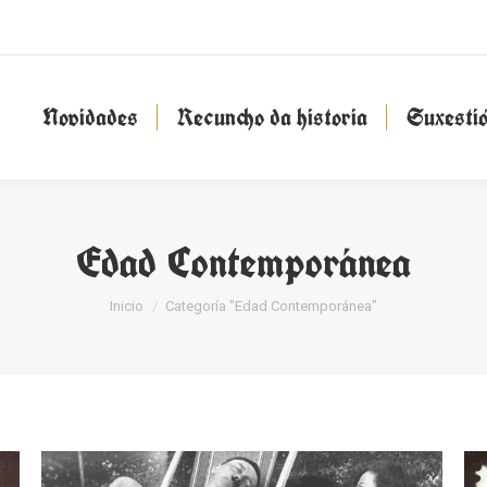
Novidades
Recuncho da historia
Suxesti
Novidades
Recuncho da historia
Suxesti
Edad Contemporánea
You are here:
Inicio
Categoría "Edad Contemporánea"