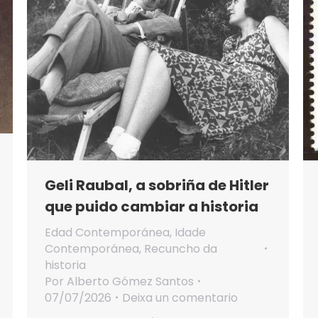
Geli Raubal, a sobriña de Hitler
que puido cambiar a historia
Edad Contemporánea
,
Idade
Contemporánea
,
Recuncho da
historia
Por
Alberto Gómez Santos
07/07/2026
Deixa un comentario