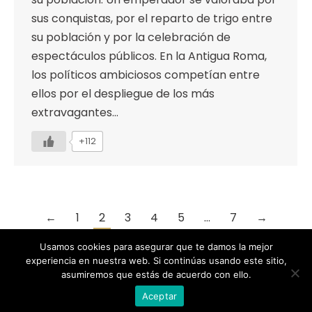
sus conquistas, por el reparto de trigo entre
su población y por la celebración de
espectáculos públicos. En la Antigua Roma,
los políticos ambiciosos competían entre
ellos por el despliegue de los más
extravagantes…
+112
←
1
2
3
4
5
…
7
→
Usamos cookies para asegurar que te damos la mejor
experiencia en nuestra web. Si continúas usando este sitio,
asumiremos que estás de acuerdo con ello.
Designed by Animation Graphics
Aceptar
POLÍTICA DE PRIVACIDAD |
COOKIES |
AVISO LEGAL |