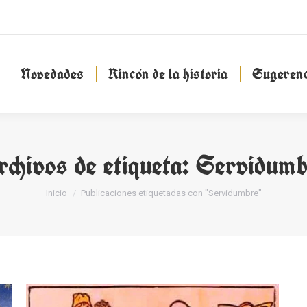
Novedades
Rincón de la historia
Sugeren
Novedades
Rincón de la historia
Sugerenc
chivos de etiqueta:
Servidumb
Estás aquí:
Inicio
Publicaciones etiquetadas con "Servidumbre"