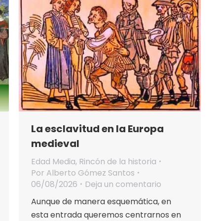
La esclavitud en la Europa
medieval
Edad Media
,
Rincón de la historia
Por
Alberto Gómez Santos
06/08/2026
Deja un comentario
Aunque de manera esquemática, en
esta entrada queremos centrarnos en