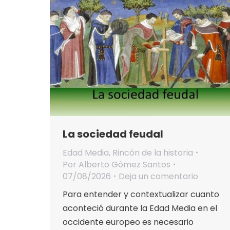
La sociedad feudal
Edad Media
,
Rincón de la historia
Por
Alberto Gómez Santos
07/08/2026
Deja un comentario
Para entender y contextualizar cuanto
aconteció durante la Edad Media en el
occidente europeo es necesario