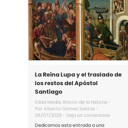
La Reina Lupa y el traslado de
los restos del Apóstol
Santiago
Edad Media
,
Rincón de la historia
Por
Alberto Gómez Santos
08/07/2026
Deja un comentario
Dedicamos esta entrada a una