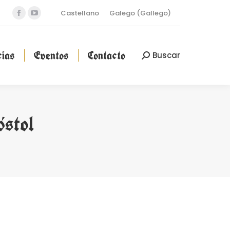
Castellano
Galego
(
Gallego
)
Facebook
YouTube
cias
Eventos
Contacto
Buscar
Buscar:
page
page
opens
opens
ias
Eventos
Contacto
Buscar
Buscar:
in
in
new
new
window
window
stol