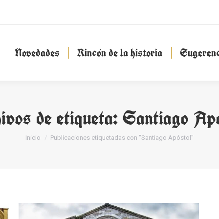
Novedades
Rincón de la historia
Sugeren
Novedades
Rincón de la historia
Sugerenc
ivos de etiqueta:
Santiago Apó
Estás aquí:
Inicio
Publicaciones etiquetadas con "Santiago Apóstol"