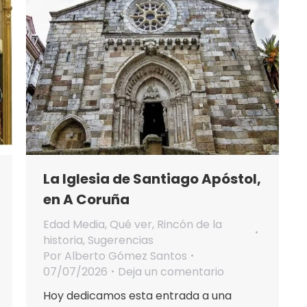
La Iglesia de Santiago Apóstol,
en A Coruña
Edad Media
,
Qué ver
,
Rincón de la
historia
,
Sugerencias
Por
Alberto Gómez Santos
07/07/2026
Deja un comentario
Hoy dedicamos esta entrada a una