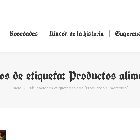
Novedades
Rincón de la historia
Sugeren
Novedades
Rincón de la historia
Sugerenc
os de etiqueta:
Productos alim
Estás aquí:
Inicio
Publicaciones etiquetadas con "Productos alimentcios"