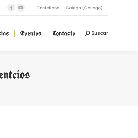
Castellano
Galego
(
Gallego
)
Facebook
YouTube
cias
Eventos
Contacto
Buscar
Buscar:
page
page
opens
opens
ias
Eventos
Contacto
Buscar
Buscar:
in
in
new
new
window
window
entcios