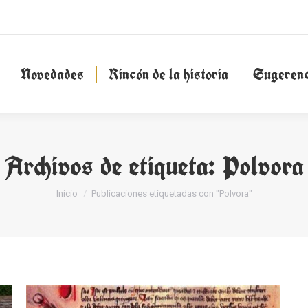
Novedades
Rincón de la historia
Sugeren
Novedades
Rincón de la historia
Sugerenc
Archivos de etiqueta:
Polvora
Estás aquí:
Inicio
Publicaciones etiquetadas con "Polvora"