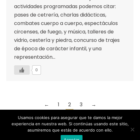
actividades programadas podemos citar:
pases de cetrería, charlas didácticas,
combates cuerpo a cuerpo, espectáculos
circenses, de fuego, y música, talleres de
vidrio, cestería y piedra, concurso de trajes
de época de carácter infantil, y una
representación…
0
←
1
2
3
→
Usamos cookies para asegurar que te damos la mejor
experiencia en nuestra web. Si continúas usando este sitio,
asumiremos que estás de acuerdo con ello.
Designed by Animation Graphics
Aceptar