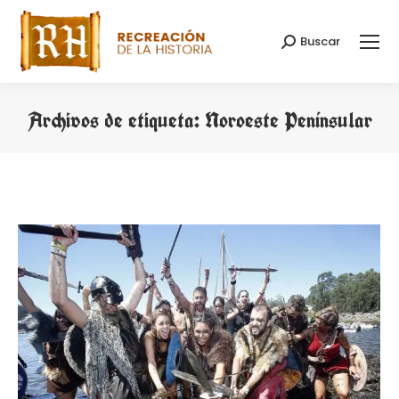
Buscar
Buscar:
Archivos de etiqueta:
Noroeste Penínsular
Estás aquí: