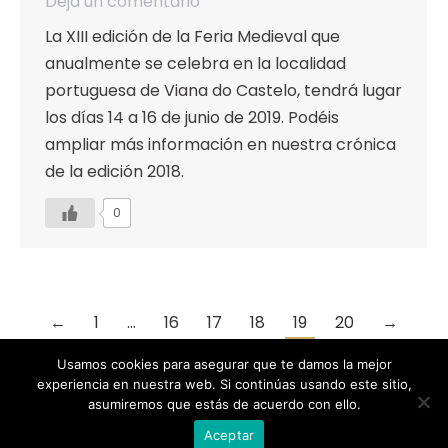
Deja un comentario
La XIII edición de la Feria Medieval que
anualmente se celebra en la localidad
portuguesa de Viana do Castelo, tendrá lugar
los días 14 a 16 de junio de 2019. Podéis
ampliar más información en nuestra crónica
de la edición 2018.
0
←
1
…
16
17
18
19
20
→
Usamos cookies para asegurar que te damos la mejor
experiencia en nuestra web. Si continúas usando este sitio,
asumiremos que estás de acuerdo con ello.
Designed by Animation Graphics
Aceptar