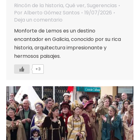
Rincón de la historia
,
Qué ver
,
Sugerencias
Por
Alberto Gómez Santos
19/07/2026
Deja un comentario
Monforte de Lemos es un destino
encantador en Galicia, conocido por su rica
historia, arquitectura impresionante y
hermosos paisajes.
+3