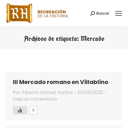
Buscar
Buscar:
Archivos de etiqueta:
Mercado
Estás aquí:
III Mercado romano en Villablino
Por
Alberto Gómez Santos
23/05/2022
Deja un comentario
0