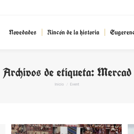
Novedades
Rincón de la historia
Sugeren
Novedades
Rincón de la historia
Sugerenc
Archivos de etiqueta:
Mercad
Estás aquí:
Inicio
Event