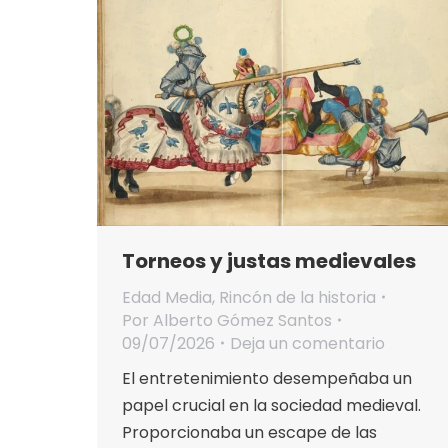
Torneos y justas medievales
Edad Media
,
Rincón de la historia
Por
Alberto Gómez Santos
09/07/2026
Deja un comentario
El entretenimiento desempeñaba un
papel crucial en la sociedad medieval.
Proporcionaba un escape de las