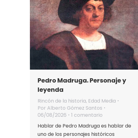
Pedro Madruga. Personaje y
leyenda
Rincón de la historia
,
Edad Media
Por
Alberto Gómez Santos
06/08/2026
1 comentario
Hablar de Pedro Madruga es hablar de
uno de los personajes históricos