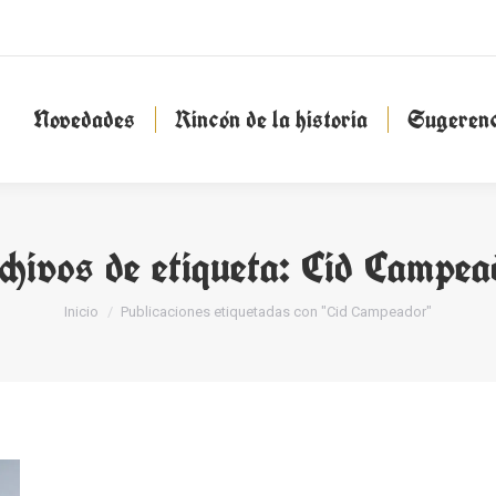
Novedades
Rincón de la historia
Sugeren
Novedades
Rincón de la historia
Sugerenc
chivos de etiqueta:
Cid Campea
Estás aquí:
Inicio
Publicaciones etiquetadas con "Cid Campeador"