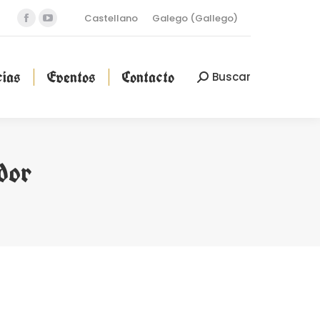
Castellano
Galego
(
Gallego
)
Facebook
YouTube
cias
Eventos
Contacto
Buscar
Buscar:
page
page
opens
opens
ias
Eventos
Contacto
Buscar
Buscar:
in
in
new
new
window
window
dor