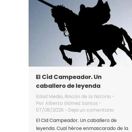
El Cid Campeador. Un
caballero de leyenda
Edad Media
,
Rincón de la historia
Por
Alberto Gómez Santos
07/08/2026
Deja un comentario
El Cid Campeador. Un caballero de
leyenda. Cual héroe enmascarado de la