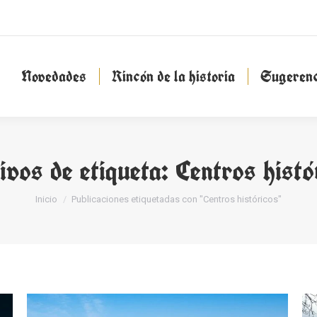
Novedades
Rincón de la historia
Sugeren
Novedades
Rincón de la historia
Sugerenc
ivos de etiqueta:
Centros histó
Estás aquí:
Inicio
Publicaciones etiquetadas con "Centros históricos"