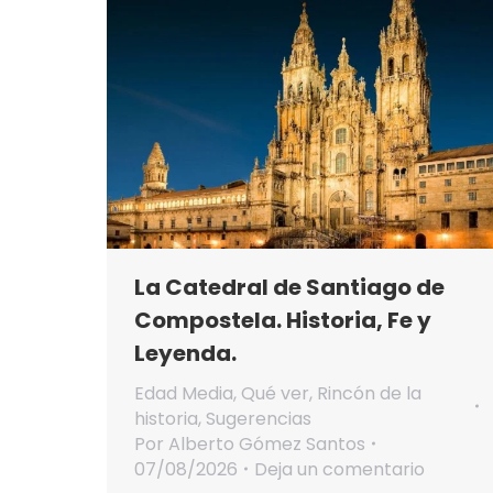
La Catedral de Santiago de
Compostela. Historia, Fe y
Leyenda.
Edad Media
,
Qué ver
,
Rincón de la
historia
,
Sugerencias
Por
Alberto Gómez Santos
07/08/2026
Deja un comentario