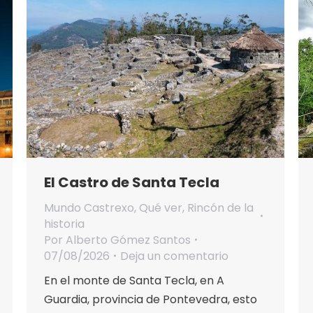
El Castro de Santa Tecla
Mundo Castrexo
,
Qué ver
,
Rincón de la
historia
Por
Alberto Gómez Santos
07/08/2026
Deja un comentario
En el monte de Santa Tecla, en A
Guardia, provincia de Pontevedra, esto