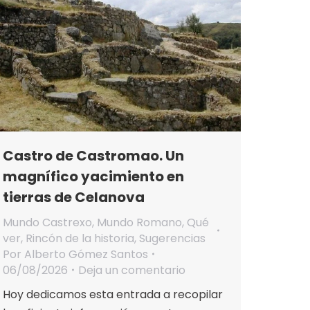
Castro de Castromao. Un
magnífico yacimiento en
tierras de Celanova
Mundo Castrexo
,
Mundo Romano
,
Qué
ver
,
Rincón de la historia
,
Sugerencias
Por
Alberto Gómez Santos
06/08/2026
Deja un comentario
Hoy dedicamos esta entrada a recopilar