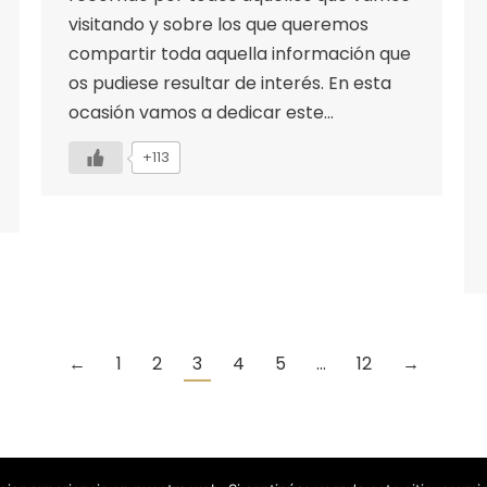
visitando y sobre los que queremos
compartir toda aquella información que
os pudiese resultar de interés. En esta
ocasión vamos a dedicar este…
+113
←
1
2
3
4
5
…
12
→