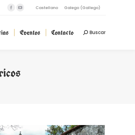
Castellano
Galego
(
Gallego
)
Facebook
YouTube
cias
Eventos
Contacto
Buscar
Buscar:
page
page
opens
opens
ias
Eventos
Contacto
Buscar
Buscar:
in
in
new
new
window
window
ricos