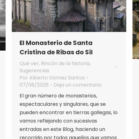
El Monasterio de Santa
Cristina de Ribas do Sil
Qué ver
,
Rincón de la historia
,
Sugerencias
Por
Alberto Gómez Santos
07/08/2026
Deja un comentario
El gran número de monasterios,
espectaculares y singulares, que se
pueden encontrar en tierras gallegas, lo
vamos reflejando con sucesivas
entradas en este Blog, haciendo un
recorrido por todos aquellos que vamos