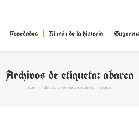
Novedades
Rincón de la historia
Sugeren
Novedades
Rincón de la historia
Sugerenc
Archivos de etiqueta:
abarca
Estás aquí:
Inicio
Publicaciones etiquetadas con "abarca"