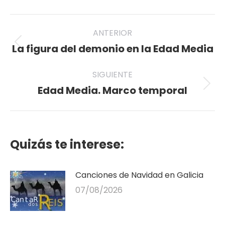
Twitter
Pinterest
Facebook
LinkedIn
WhatsApp
Navegación
ANTERIOR
entre
La figura del demonio en la Edad Media
Publicación
anterior:
publicaciones
SIGUIENTE
Edad Media. Marco temporal
Publicación
siguiente:
Quizás te interese:
Canciones de Navidad en Galicia
07/08/2026