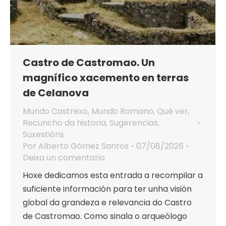
Castro de Castromao. Un
magnífico xacemento en terras
de Celanova
Mundo Castrexo
,
Mundo Romano
,
Qué ver
,
Recuncho da historia
,
Sugerencias
,
Suxestións
Por
Alberto Gómez Santos
07/08/2026
Deixa un comentario
Hoxe dedicamos esta entrada a recompilar a
suficiente información para ter unha visión
global da grandeza e relevancia do Castro
de Castromao. Como sinala o arqueólogo