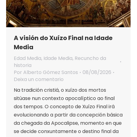
A visión do Xuízo Final na Idade
Media
Edad Media
,
Idade Media
,
Recuncho da
historia
Por
Alberto Gómez Santos
08/08/2026
Deixa un comentario
Na tradición cristiá, o xuízo dos mortos
sitúase nun contexto apocalíptico ao final
dos tempos. O concepto de Xuízo Final irá
evolucionando a partir da concepción básica
da chegada da Apocalipse, momento en que
se decide conxuntamente o destino final da