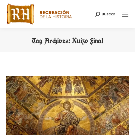
Buscar
Search:
Tag Archives:
Xuízo Final
You are here: