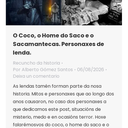
O Coco, o Home do Saco e o
Sacamantecas. Personaxes de
lenda.
Recuncho da historia
Por
Alberto Gómez Santos
06/08/2026
Deixa un comentario
As lendas tamén forman parte da nosa
historia. Mitos e personaxes que ao longo dos
anos causaron, no caso dos personaxes a
que dedicamos este post, situacións de
misterio, medo e en ocasións terror. Hoxe
falarémosvos do coco, o home do saco e o